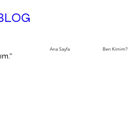
BLOG
Ana Sayfa
Ben Kimim?
ım."