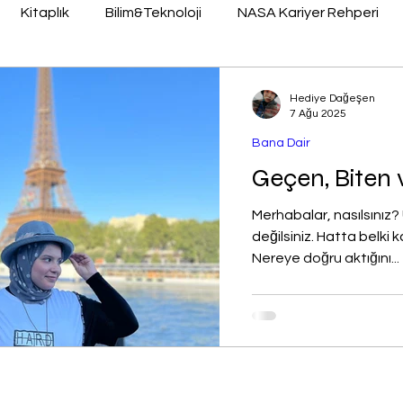
Kitaplık
Bilim&Teknoloji
NASA Kariyer Rehperi
Yabancı Dil
STEM
Hediye Dağeşen
7 Ağu 2025
Bana Dair
Geçen, Biten 
Merhabalar, nasılsınız? U
değilsiniz. Hatta belki k
Nereye doğru aktığını...