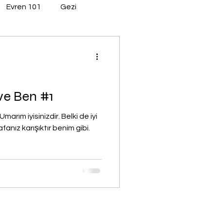
Evren 101
Gezi
ve Ben #1
marım iyisinizdir. Belki de iyi
afanız karışıktır benim gibi.