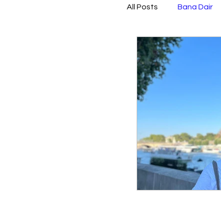
All Posts
Bana Dair
Etkinlik
Bi Öneri